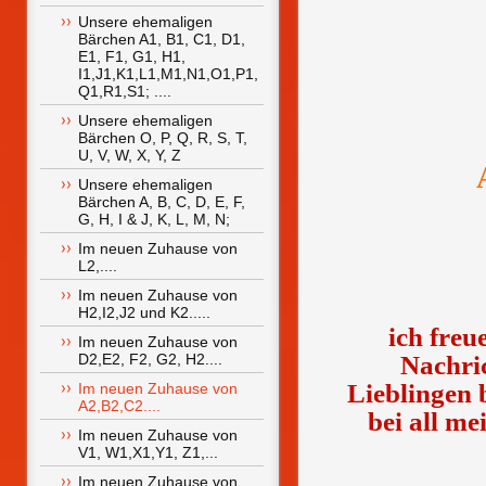
Unsere ehemaligen 
Bärchen A1, B1, C1, D1, 
E1, F1, G1, H1, 
I1,J1,K1,L1,M1,N1,O1,P1,
Q1,R1,S1; ....
Unsere ehemaligen 
Bärchen O, P, Q, R, S, T, 
U, V, W, X, Y, Z
Unsere ehemaligen 
Bärchen A, B, C, D, E, F, 
G, H, I & J, K, L, M, N;
Im neuen Zuhause von 
L2,....
Im neuen Zuhause von 
H2,I2,J2 und K2.....
ich freu
Im neuen Zuhause von 
D2,E2, F2, G2, H2....
Nachri
Lieblingen 
Im neuen Zuhause von 
A2,B2,C2....
bei all me
Im neuen Zuhause von 
V1, W1,X1,Y1, Z1,...
Im neuen Zuhause von 