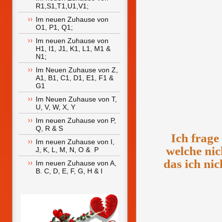
R1,S1,T1,U1,V1;
Im neuen Zuhause von 
O1, P1, Q1;
Im neuen Zuhause von 
H1, I1, J1, K1, L1, M1 & 
N1;
Im Neuen Zuhause von Z, 
A1, B1, C1, D1, E1, F1 & 
G1
Im Neuen Zuhause von T, 
U, V, W, X, Y
Im neuen Zuhause von P, 
Q, R & S
Ich frage
Im neuen Zuhause von I, 
welche nic
J, K, L, M, N, O &  P
das ich nic
Im neuen Zuhause von A, 
B. C, D, E, F, G, H & I