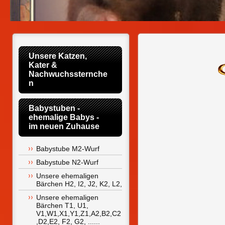
Unsere Katzen,      
Kater & 
Nachwuchssternche
n
Babystuben -  
ehemalige Babys -     
im neuen Zuhause
Babystube M2-Wurf
Babystube N2-Wurf
Unsere ehemaligen 
Bärchen H2, I2, J2, K2, L2,
Unsere ehemaligen 
Bärchen T1, U1, 
V1,W1,X1,Y1,Z1,A2,B2,C2
,D2,E2, F2, G2, ......